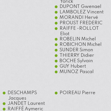
Yorick
DUPONT
Gwenael
LAMBOLEZ
Vincent
MORANDI
Hervé
PROUST
FREDERIC
RAIFFE -ROLLOT
Eliot
ROBELIN
Michel
ROBICHON
Michel
SUNDER
Simon
THIERRY
Didier
BOCHE
Sylvain
GUY
Hubert
MUNOZ
Pascal
DESCHAMPS
POIREAU
Pierre
Jacques
JANDET
Laurent
RAIFFÉ
Aymeric