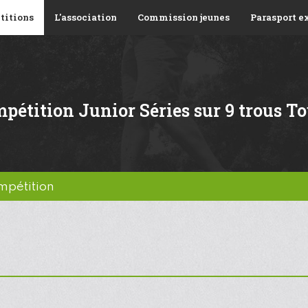
titions
L'association
Commission jeunes
Parasport e
pétition Junior Séries sur 9 trous To
mpétition